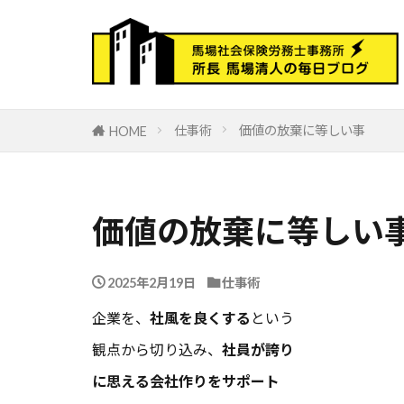
仕事術
価値の放棄に等しい事
HOME
価値の放棄に等しい
2025年2月19日
仕事術
企業を、
社風を良くする
という
観点から切り込み、
社員が誇り
に思える会社作りをサポート