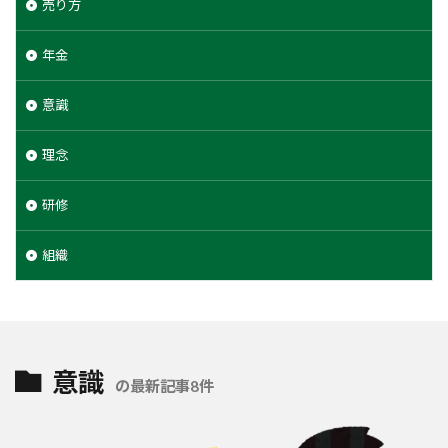
売り方
年金
意識
理念
研修
組織
意識
の最新記事8件