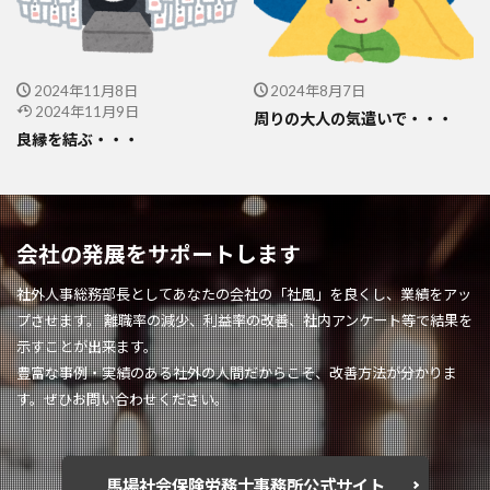
2024年11月8日
2024年8月7日
2024年11月9日
周りの大人の気遣いで・・・
良縁を結ぶ・・・
会社の発展をサポートします
社外人事総務部長としてあなたの会社の「社風」を良くし、業績をアッ
プさせます。 離職率の減少、利益率の改善、社内アンケート等で結果を
示すことが出来ます。
豊富な事例・実績のある社外の人間だからこそ、改善方法が分かりま
す。ぜひお問い合わせください。
馬場社会保険労務士事務所公式サイト