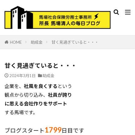
HOME
助成金
甘く見過ぎていると・・・
甘く見過ぎていると・・・
2024年3月1日
助成金
企業を、
社風を良くする
という
観点から切り込み、
社員が誇り
に思える会社作りをサポート
する馬場です。
1799
ブログスタート
日目です